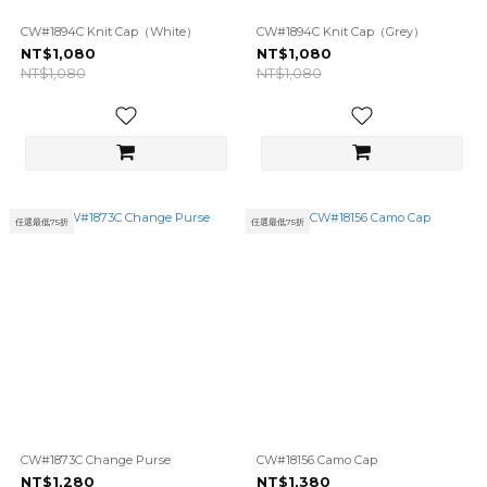
CW#1894C Knit Cap（White）
CW#1894C Knit Cap（Grey）
NT$1,080
NT$1,080
NT$1,080
NT$1,080
任選最低75折
任選最低75折
CW#1873C Change Purse
CW#18156 Camo Cap
NT$1,280
NT$1,380