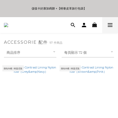
5
5
6
9
9
7
8
4
4
5
8
8
6
7
儲值卡好康加碼贈 +【輕奢皮革旅行包袋】
儲值卡好康加碼贈 +【輕奢皮革旅行包袋】
3
3
4
7
7
9
5
6
2
2
3
6
6
8
4
5
1
1
2
5
5
7
3
4
年中夏日折扣 至高享受75折 | Only 7 Days
0
0
1
4
4
6
2
3
:
:
:
日
時
分
秒
0
3
3
5
1
2
2
2
4
0
1
1
1
3
0
ACCESSORIE 配件
儲值卡好康加碼贈 +【輕奢皮革旅行包袋】
97 件商品
0
0
2
1
商品排序
每頁顯示 72 個
0
撞色內襯 | 輕盈尼龍
撞色內襯 | 輕盈尼龍