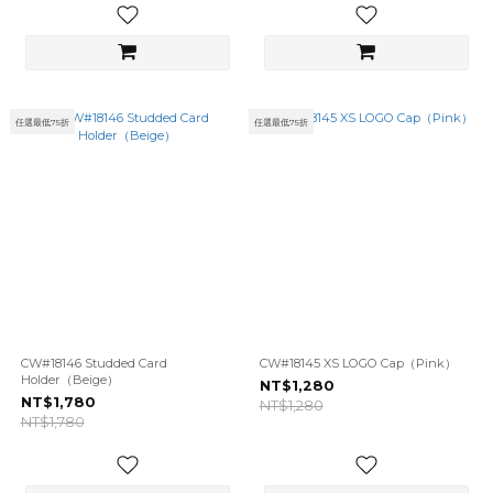
任選最低75折
任選最低75折
CW#18146 Studded Card
CW#18145 XS LOGO Cap（Pink）
Holder（Beige）
NT$1,280
NT$1,780
NT$1,280
NT$1,780