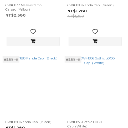
CW#1877 Mellow Camo
CW#1880 Panda Cap（Green）
Carpet（Yellow）
NT$1,280
NT$2,380
NT$1,280
任選最低75折
任選最低75折
CW#1880 Panda Cap（Black）
CW#1856 Gothic LOGO
Cap（White）
NT$1,280