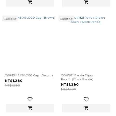
任選最低75折
任選最低75折
CW#18145 XS LOGO Cap（Brown）
CW#1821 Panda Clip-on
Pouch（Black Panda）
NT$1,280
NT$1,280
NT$1,280
NT$1,280