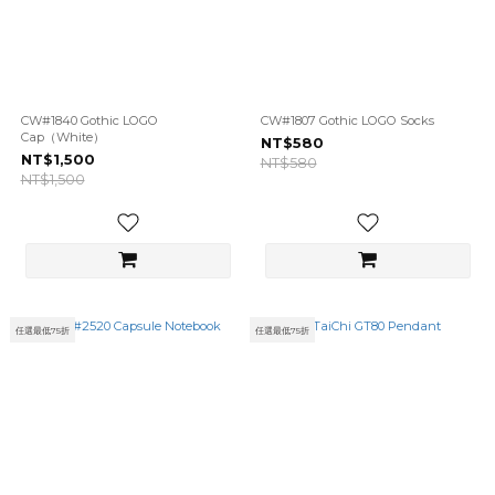
CW#1840 Gothic LOGO
CW#1807 Gothic LOGO Socks
Cap（White）
NT$580
NT$1,500
NT$580
NT$1,500
任選最低75折
任選最低75折