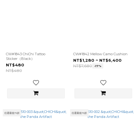
CW#1843 ChiChi Tattoo
CW#1842 Mellow Camo Cushion
Sticker（Black）
NT$1,280 ~ NT$6,400
NT$480
NT$7,680
-17%
NT$480
任選最低75折
任選最低75折