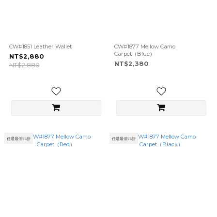
CW#1851 Leather Wallet
CW#1877 Mellow Camo
Carpet（Blue）
NT$2,880
NT$2,380
NT$2,880
任選最低75折
任選最低75折