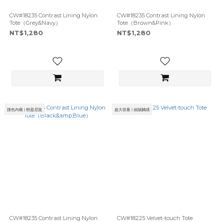
CW#18235 Contrast Lining Nylon
CW#18235 Contrast Lining Nylon
Tote（Grey&Navy）
Tote（Brown&Pink）
NT$1,280
NT$1,280
撞色內襯 | 輕盈尼龍
超大容量 | 細膩觸感
CW#18235 Contrast Lining Nylon
CW#18225 Velvet-touch Tote