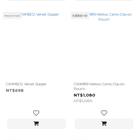
New Arrival
任選最低75折
CW#18212 Velvet Slipper
CW#1819 Mellow Camo Clip-on
Pouch
NT$698
NT$1,080
NT$1,080