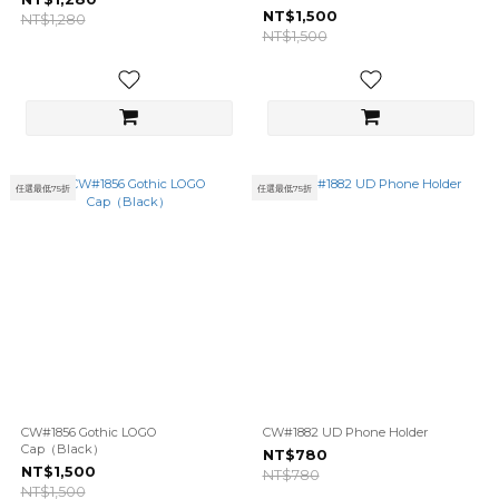
NT$1,500
NT$1,280
NT$1,500
任選最低75折
任選最低75折
CW#1856 Gothic LOGO
CW#1882 UD Phone Holder
Cap（Black）
NT$780
NT$1,500
NT$780
NT$1,500