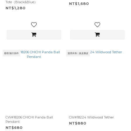
Tote（Black&Blue）
NT$1,680
NT$1,280
最萌 隨行掛件
溫潤木珠 | 真皮麂皮
CW#18206 CHICHI Panda Ball
CW#18224 Wildwood Tether
Pendant
NT$880
NT$680