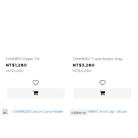
CW#18113 Zipper Tie
CW#18202 Travel Boston Bag
NT$1,280
NT$3,280
NT$1,280
NT$3,280
任選最低75折