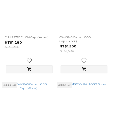
CHI#2507C ChiChi Cap（Yellow）
CW#1840 Gothic LOGO
Cap（Black）
NT$1,280
NT$1,500
NT$1,280
NT$1,500
任選最低75折
任選最低75折