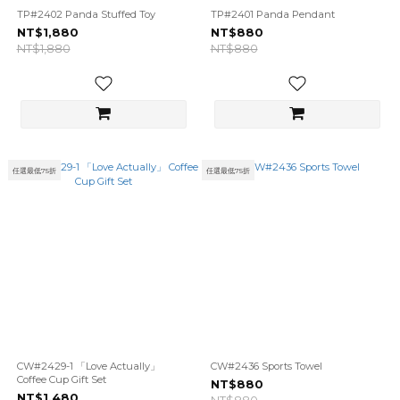
TP#2402 Panda Stuffed Toy
TP#2401 Panda Pendant
NT$1,880
NT$880
NT$1,880
NT$880
任選最低75折
任選最低75折
CW#2429-1 「Love Actually」
CW#2436 Sports Towel
Coffee Cup Gift Set
NT$880
NT$1,480