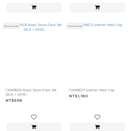
New Arrival
New Arrival
CW#18205 Basic Socks Pack Set
CW#18213 Leather Mesh Cap
(BLK + WHE)
NT$1,180
NT$698