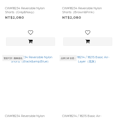
CW#18234 Reversible Nylon
CW#18234 Reversible Nylon
Shorts（Grey&Navy）
Shorts（Brown&Pink）
NT$2,080
NT$2,080
雙面可穿 | 翻轉撞色
品牌口碑 首選 !
CW#18234 Reversible Nylon
CW#18214 / 18215 Basic Air-