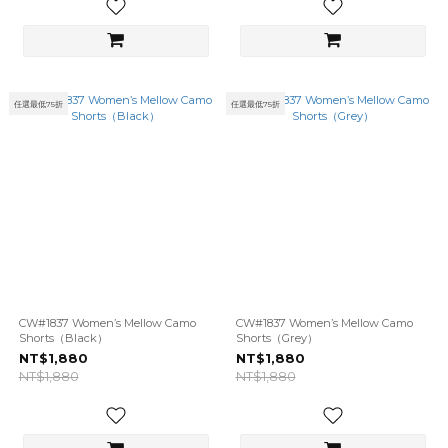
任選最低75折
任選最低75折
CW#1837 Women’s Mellow Camo
CW#1837 Women’s Mellow Camo
Shorts（Black）
Shorts（Grey）
NT$1,880
NT$1,880
NT$1,880
NT$1,880