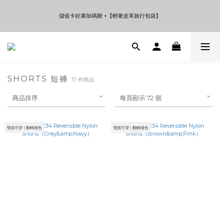
5
7
6
9
5
7
4
6
5
8
9
4
6
儲值卡好康加碼贈 +【輕奢皮革旅行包袋】
儲值卡好康加碼贈 +【輕奢皮革旅行包袋】
3
5
4
7
8
3
5
2
4
3
6
7
2
4
1
3
2
5
6
9
1
3
年中夏日折扣 至高享受75折 | Only 7 Days
0
2
1
4
5
8
0
2
:
:
:
日
時
分
秒
1
0
3
4
7
1
0
2
3
6
0
1
2
5
SHORTS 短褲
儲值卡好康加碼贈 +【輕奢皮革旅行包袋】
17 件商品
0
1
4
0
3
商品排序
每頁顯示 72 個
2
1
0
雙面可穿 | 翻轉撞色
雙面可穿 | 翻轉撞色