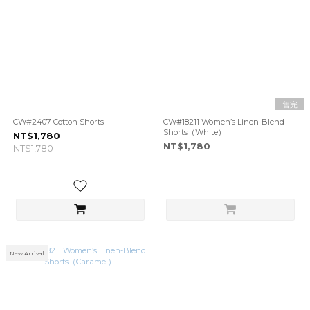
售完
CW#2407 Cotton Shorts
CW#18211 Women’s Linen-Blend
Shorts（White）
NT$1,780
NT$1,780
NT$1,780
New Arrival