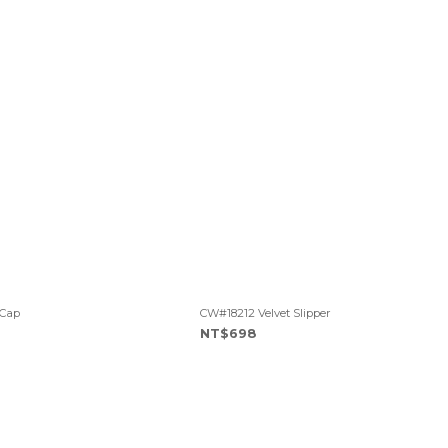
 Cap
CW#18212 Velvet Slipper
NT$698