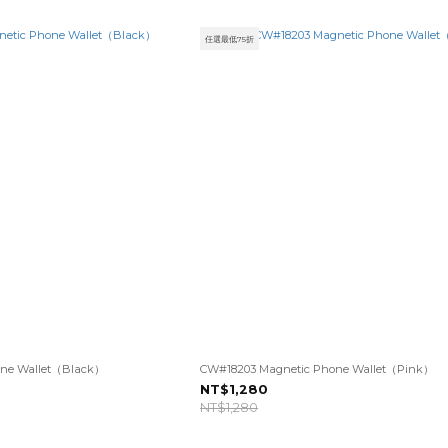
任選最低75折
one Wallet（Black）
CW#18203 Magnetic Phone Wallet（Pink）
NT$1,280
NT$1,280