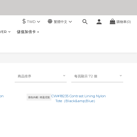
$
TWD
繁體中文
購物車(0)
VER
儲值加倍卡 +
商品排序
每頁顯示 72 個
撞色內襯 | 輕盈尼龍