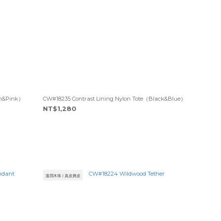
wn&Pink）
CW#18235 Contrast Lining Nylon Tote（Black&Blue）
NT$1,280
溫潤木珠 | 真皮麂皮