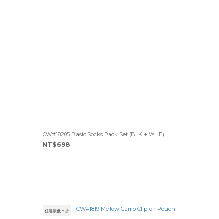
CW#18205 Basic Socks Pack Set (BLK + WHE)
NT$698
任選最低75折