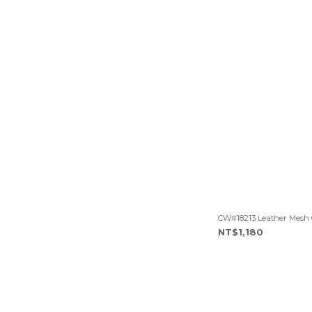
CW#18213 Leather Mesh
NT$1,180