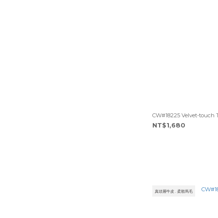
CW#18225 Velvet-touch 
NT$1,680
真頭層牛皮 . 柔順馬毛