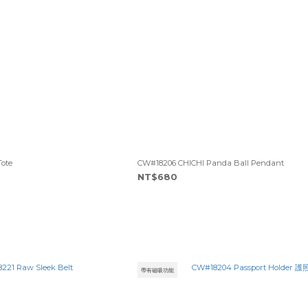
Tote
CW#18206 CHICHI Panda Ball Pendant
NT$680
帶有磁吸功能