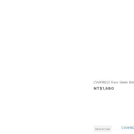
CW#18221 Raw Sleek Bel
NT$1,680
New Arrival