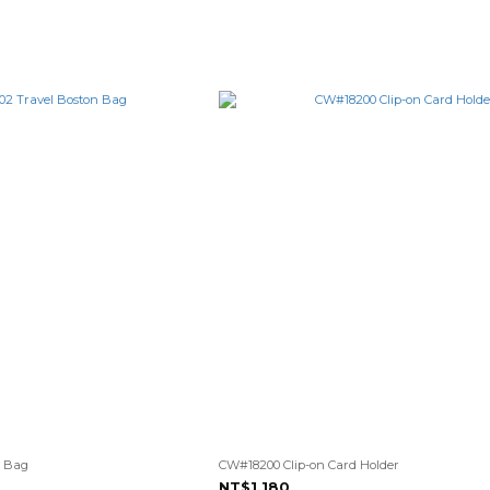
n Bag
CW#18200 Clip-on Card Holder
NT$1,180