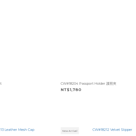
t
CW#18204 Passport Holder 護照夾
NT$1,780
New Arrival