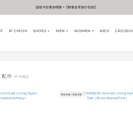
3
5
4
7
3
7
儲值卡好康加碼贈 +【輕奢皮革旅行包袋】
儲值卡好康加碼贈 +【輕奢皮革旅行包袋】
2
4
3
6
9
2
6
1
3
2
5
8
1
5
0
2
1
9
4
7
0
4
:
:
:
年中夏日折扣 至高享受75折 | Only 7 Days
日
時
分
秒
1
0
8
3
6
3
ST
IP CHICHI
SHOES
MEN
WOMEN
KIDS
CROSSO
0
7
2
5
2
6
1
4
1
儲值卡好康加碼贈 +【輕奢皮革旅行包袋】
5
0
3
0
4
2
3
1
2
0
1
0
E 配件
97 件商品
撞色內襯 | 輕盈尼龍