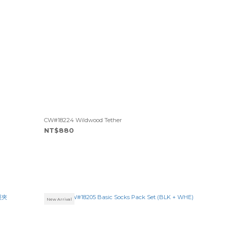
CW#18224 Wildwood Tether
NT$880
New Arrival