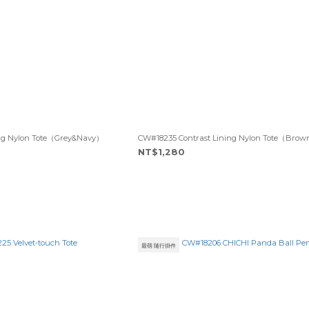
ing Nylon Tote（Grey&Navy）
CW#18235 Contrast Lining Nylon Tote（Bro
NT$1,280
最萌 隨行掛件