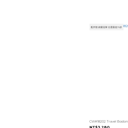
配件類 銷量冠軍 任選最低75折
CW#18202 Travel Bosto
NT$3,280