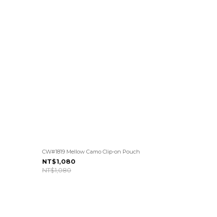
CW#1819 Mellow Camo Clip-on Pouch
NT$1,080
NT$1,080