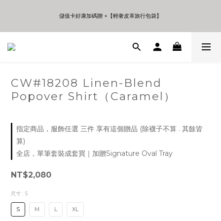
5
7
5
6
8
8
5
8
4
6
4
5
7
7
4
7
儲值卡好康加碼贈 +【輕奢皮革旅行包袋】
儲值卡好康加碼贈 +【輕奢皮革旅行包袋】
3
5
3
4
6
6
3
6
2
4
2
3
5
5
2
5
1
3
1
2
4
4
1
4
年中夏日折扣 至高享受75折 | Only 7 Days
0
2
0
1
3
3
0
3
:
:
:
日
時
分
秒
1
0
2
2
2
0
1
1
1
0
0
0
CW#18208 Linen-Blend
儲值卡好康加碼贈 +【輕奢皮革旅行包袋】
Popover Shirt（Caramel）
指定商品，服飾任選 三件 享有這個贈品 (除襪子不算 . 其餘皆
算)
全店，單筆套裝成套買｜加贈Signature Oval Tray
NT$2,080
尺寸
: S
S
M
L
XL