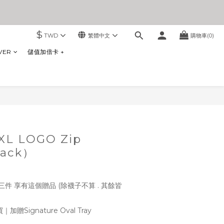
$
TWD
繁體中文
購物車(0)
VER
儲值加倍卡 +
XL LOGO Zip
lack）
件 享有這個贈品 (除襪子不算 . 其餘皆
Signature Oval Tray