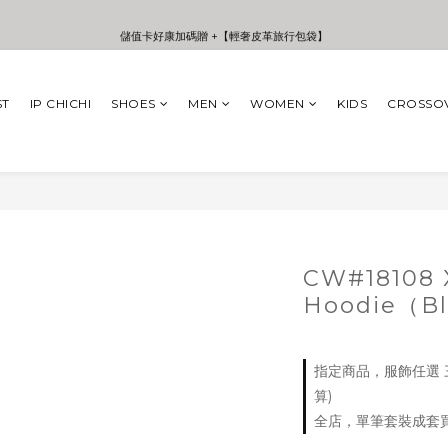
3
4
3
5
3
3
8
9
儲值卡好康加碼贈 +【輕奢皮革旅行包袋】
儲值卡好康加碼贈 +【輕奢皮革旅行包袋】
2
3
2
4
2
2
7
8
1
2
1
3
1
1
6
7
0
1
0
2
0
0
5
6
:
:
:
年中夏日折扣 至高享受75折 | Only 7 Days
日
時
分
秒
0
1
4
5
ST
IP CHICHI
SHOES
MEN
WOMEN
KIDS
CROSSO
0
3
4
2
3
儲值卡好康加碼贈 +【輕奢皮革旅行包袋】
1
2
0
1
0
CW#18108 
Hoodie（B
指定商品，服飾任選 三
算)
全店，單筆套裝成套買｜加贈