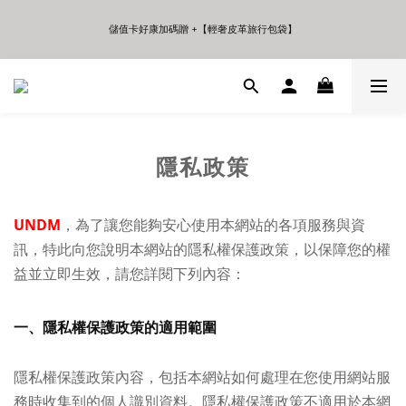
5
5
5
7
9
7
7
6
4
4
4
6
8
6
6
5
儲值卡好康加碼贈 +【輕奢皮革旅行包袋】
儲值卡好康加碼贈 +【輕奢皮革旅行包袋】
3
3
3
5
7
5
5
4
2
2
2
4
6
4
4
3
1
1
1
3
5
3
3
2
年中夏日折扣 至高享受75折 | Only 7 Days
0
0
0
2
4
2
2
1
:
:
:
日
時
分
秒
1
3
1
1
0
0
2
0
0
1
儲值卡好康加碼贈 +【輕奢皮革旅行包袋】
0
隱私政策
UNDM
，為了讓您能夠安心使用本網站的各項服務與資
訊，特此向您說明本網站的隱私權保護政策，以保障您的權
益並立即生效，請您詳閱下列內容：
一、隱私權保護政策的適用範圍
隱私權保護政策內容，包括本網站如何處理在您使用網站服
務時收集到的個人識別資料。隱私權保護政策不適用於本網