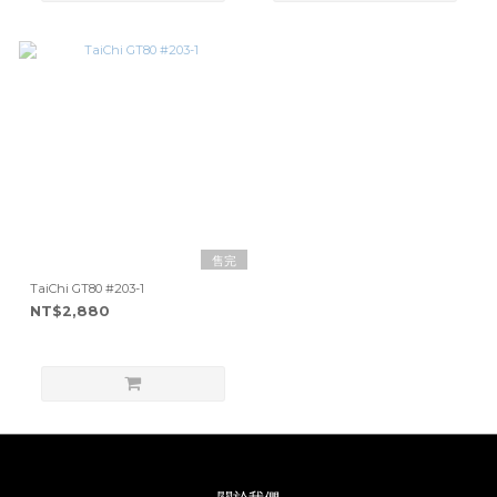
售完
TaiChi GT80 #203-1
NT$2,880