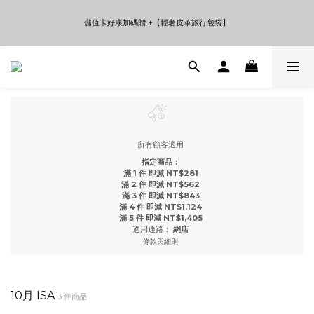
5
7
6
9
4
6
5
9
8
儲值卡好康加碼贈 +【輕奢皮革旅行包袋】
儲值卡好康加碼贈 +【輕奢皮革旅行包袋】
3
5
4
9
8
7
2
4
3
8
7
9
6
9
1
3
2
7
6
8
5
8
年中夏日折扣 至高享受75折 | Only 7 Days
0
2
1
6
5
7
4
7
:
:
:
日
時
分
秒
1
0
5
4
6
3
6
0
4
3
5
2
5
3
2
4
1
4
儲值卡好康加碼贈 +【輕奢皮革旅行包袋】
2
1
3
0
3
1
0
2
2
所有顧客適用
0
1
1
0
0
指定商品：
滿 1 件 即減 NT$281
滿 2 件 即減 NT$562
滿 3 件 即減 NT$843
滿 4 件 即減 NT$1,124
滿 5 件 即減 NT$1,405
適用通路：
網店
條款與細則
10月 ISA
3 件商品