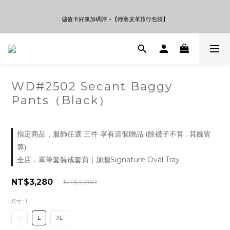
5
6
5
9
8
5
4
5
4
8
7
4
9
儲值卡好康加碼贈 +【輕奢皮革旅行包袋】
儲值卡好康加碼贈 +【輕奢皮革旅行包袋】
3
4
3
7
6
3
8
2
3
2
6
5
2
7
1
2
1
5
4
1
6
年中夏日折扣 至高享受75折 | Only 7 Days
0
1
0
4
3
0
5
9
:
:
:
日
時
分
秒
0
3
2
4
8
2
1
3
7
1
0
2
6
WD#2502 Secant Baggy
儲值卡好康加碼贈 +【輕奢皮革旅行包袋】
0
1
5
Pants（Black）
0
4
3
2
1
指定商品，服飾任選 三件 享有這個贈品 (除襪子不算 . 其餘皆
0
算)
全店，單筆套裝成套買｜加贈Signature Oval Tray
NT$3,280
NT$3,280
尺寸
: L
M
L
XL