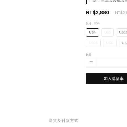
全店，單筆套裝成套買｜加贈
NT$2,880
NT$2,
尺寸
: US4
US4
US5
US5.
US9.5
US10
US1
數量
加入購物車
送貨及付款方式