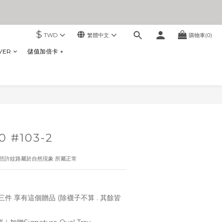
$
TWD
繁體中文
購物車(0)
VER
儲值加倍卡 +
立即購買
0 #103-2
以有些許紋路屬於自然現象 所屬正常
件 享有這個贈品 (除襪子不算 . 其餘皆