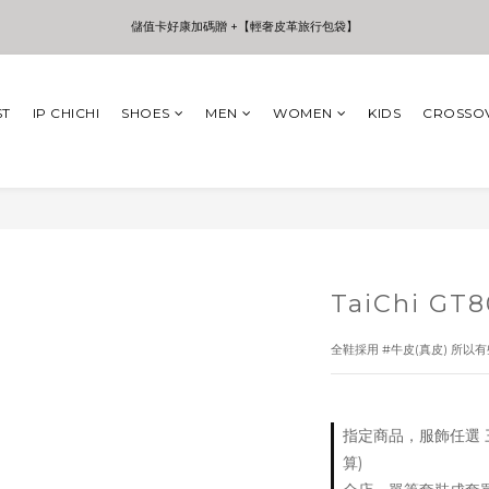
3
6
3
8
4
4
6
9
儲值卡好康加碼贈 +【輕奢皮革旅行包袋】
儲值卡好康加碼贈 +【輕奢皮革旅行包袋】
2
5
2
7
3
3
5
8
1
4
1
6
2
2
4
7
0
3
0
5
1
1
3
6
:
:
:
年中夏日折扣 至高享受75折 | Only 7 Days
日
時
分
秒
2
4
0
0
2
5
ST
IP CHICHI
SHOES
MEN
WOMEN
KIDS
CROSSO
1
3
1
4
0
2
0
3
儲值卡好康加碼贈 +【輕奢皮革旅行包袋】
1
2
0
1
0
TaiChi GT8
全鞋採用 #牛皮(真皮) 所
指定商品，服飾任選 三
算)