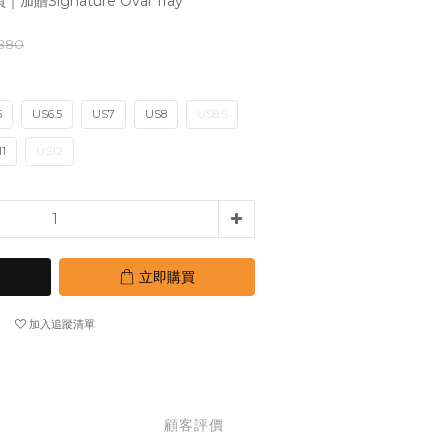
Signature Oval Tray
880
5
US6.5
US7
US8
US8.5
1
US12
立即購買
加入追蹤清單
顧客評價