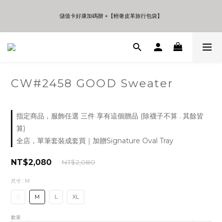
5
7
6
5
5
6
8
4
6
5
9
4
4
5
7
儲值卡好康加碼贈 +【輕奢皮革旅行包袋】
儲值卡好康加碼贈 +【輕奢皮革旅行包袋】
3
5
4
8
3
3
4
6
2
4
3
7
2
2
3
5
1
3
2
6
1
1
2
4
年中夏日折扣 至高享受75折 | Only 7 Days
0
2
1
5
0
0
1
3
:
:
:
日
時
分
秒
1
0
4
0
2
0
3
1
2
0
CW#2458 GOOD Sweater
儲值卡好康加碼贈 +【輕奢皮革旅行包袋】
1
0
指定商品，服飾任選 三件 享有這個贈品 (除襪子不算 . 其餘皆
算)
全店，單筆套裝成套買｜加贈Signature Oval Tray
NT$2,080
NT$2,080
尺寸
: M
S
M
L
XL
數量