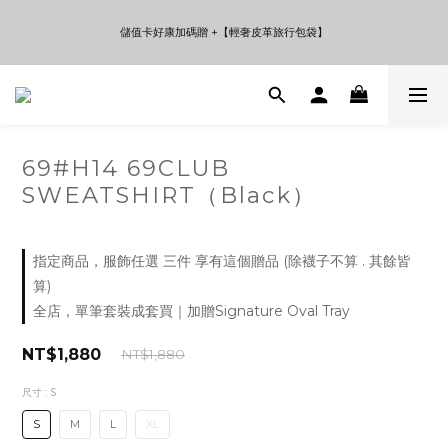
5
6
5
7
7
9
4
5
4
6
6
9
8
儲值卡好康加碼贈 +【輕奢皮革旅行包袋】
儲值卡好康加碼贈 +【輕奢皮革旅行包袋】
3
4
3
9
5
5
8
7
2
3
2
8
4
4
7
6
1
2
1
7
3
3
6
5
年中夏日折扣 至高享受75折 | Only 7 Days
0
1
0
6
2
2
5
4
:
:
:
日
時
分
秒
0
5
1
1
4
3
4
0
0
3
2
3
2
1
69#H14 69CLUB
儲值卡好康加碼贈 +【輕奢皮革旅行包袋】
2
1
0
SWEATSHIRT（Black）
1
0
0
指定商品，服飾任選 三件 享有這個贈品 (除襪子不算 . 其餘皆
算)
全店，單筆套裝成套買｜加贈Signature Oval Tray
NT$1,880
NT$1,880
尺寸
: S
S
M
L
XL