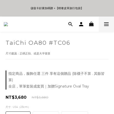
5
5
7
7
6
8
4
4
6
6
5
7
9
9
儲值卡好康加碼贈 +【輕奢皮革旅行包袋】
儲值卡好康加碼贈 +【輕奢皮革旅行包袋】
3
3
5
5
4
6
8
8
2
2
4
4
3
5
7
7
1
1
3
3
2
4
6
6
年中夏日折扣 至高享受75折 | Only 7 Days
0
0
2
2
1
3
5
5
:
:
:
日
時
分
秒
1
1
0
2
4
4
0
0
1
3
3
0
2
2
TaiChi OA80 #TC06
儲值卡好康加碼贈 +【輕奢皮革旅行包袋】
1
1
0
0
尺寸建議：正碼正拍、或是大半號拿
指定商品，服飾任選 三件 享有這個贈品 (除襪子不算 . 其餘皆
算)
全店，單筆套裝成套買｜加贈Signature Oval Tray
NT$3,680
NT$3,680
尺寸
: US4（23cm）