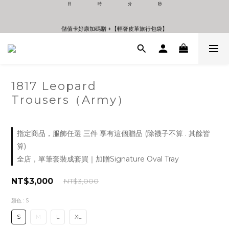
1
8
2
0
7
1
儲值卡好康加碼贈 +【輕奢皮革旅行包袋】
6
0
儲值卡好康加碼贈 +【輕奢皮革旅行包袋】
5
4
3
2
1
0
1817 Leopard
Trousers（Army）
指定商品，服飾任選 三件 享有這個贈品 (除襪子不算 . 其餘皆
算)
全店，單筆套裝成套買｜加贈Signature Oval Tray
NT$3,000
NT$3,000
顏色
: S
S
M
L
XL