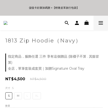
5
8
5
8
8
8
4
7
4
7
7
7
儲值卡好康加碼贈 +【輕奢皮革旅行包袋】
儲值卡好康加碼贈 +【輕奢皮革旅行包袋】
3
6
3
6
9
6
6
2
5
2
9
5
8
5
5
1
4
1
8
4
7
4
4
年中夏日折扣 至高享受75折 | Only 7 Days
0
3
0
7
3
6
3
3
:
:
:
日
時
分
秒
2
6
2
5
2
2
1
5
1
4
1
1
0
4
0
3
0
0
1813 Zip Hoodie（Navy）
儲值卡好康加碼贈 +【輕奢皮革旅行包袋】
3
2
2
1
1
0
0
指定商品，服飾任選 三件 享有這個贈品 (除襪子不算 . 其餘皆
算)
全店，單筆套裝成套買｜加贈Signature Oval Tray
NT$4,500
NT$4,500
尺寸
: S
S
M
L
XL
數量