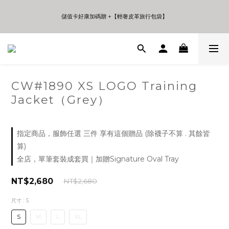
5
5
7
5
7
9
7
8
4
4
6
4
6
8
6
7
儲值卡好康加碼贈 +【輕奢皮革旅行包袋】
儲值卡好康加碼贈 +【輕奢皮革旅行包袋】
3
3
5
3
5
7
5
6
2
2
4
2
4
6
4
5
1
1
3
1
3
5
3
4
年中夏日折扣 至高享受75折 | Only 7 Days
0
0
2
0
2
4
2
3
:
:
:
日
時
分
秒
1
1
3
1
2
0
0
2
0
1
1
0
CW#1890 XS LOGO Training
儲值卡好康加碼贈 +【輕奢皮革旅行包袋】
0
Jacket（Grey）
指定商品，服飾任選 三件 享有這個贈品 (除襪子不算 . 其餘皆
算)
全店，單筆套裝成套買｜加贈Signature Oval Tray
NT$2,680
NT$2,680
尺寸
: S
S
M
L
XL