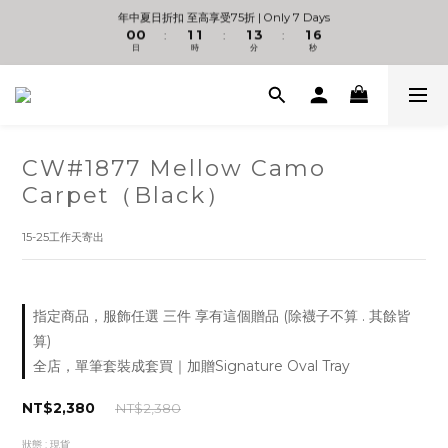
7
1
1
2
2
2
4
2
年中夏日折扣 至高享受75折 | Only 7 Days
6
儲值卡好康加碼贈 +【輕奢皮革旅行包袋】
0
0
1
1
1
3
1
:
:
:
5
日
時
分
秒
0
0
0
2
0
4
1
3
0
儲值卡好康加碼贈 +【輕奢皮革旅行包袋】
2
1
0
CW#1877 Mellow Camo
Carpet（Black）
15-25工作天寄出
指定商品，服飾任選 三件 享有這個贈品 (除襪子不算 . 其餘皆
算)
全店，單筆套裝成套買｜加贈Signature Oval Tray
NT$2,380
NT$2,380
狀態
: 現貨