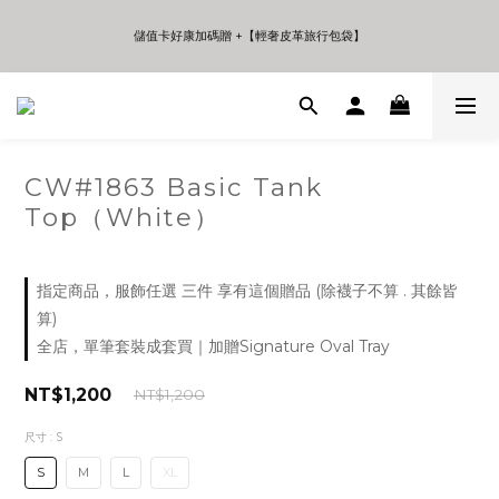
5
8
5
7
6
5
7
4
7
4
6
5
4
6
儲值卡好康加碼贈 +【輕奢皮革旅行包袋】
儲值卡好康加碼贈 +【輕奢皮革旅行包袋】
3
6
3
5
4
3
5
2
5
2
4
3
9
2
4
1
4
1
3
2
8
1
3
年中夏日折扣 至高享受75折 | Only 7 Days
0
3
0
2
1
7
0
2
:
:
:
日
時
分
秒
2
1
0
6
1
1
0
5
0
0
4
CW#1863 Basic Tank
儲值卡好康加碼贈 +【輕奢皮革旅行包袋】
3
Top（White）
2
1
0
指定商品，服飾任選 三件 享有這個贈品 (除襪子不算 . 其餘皆
算)
全店，單筆套裝成套買｜加贈Signature Oval Tray
NT$1,200
NT$1,200
尺寸
: S
S
M
L
XL