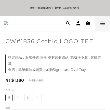
5
5
5
7
4
4
4
9
9
9
6
儲值卡好康加碼贈 +【輕奢皮革旅行包袋】
儲值卡好康加碼贈 +【輕奢皮革旅行包袋】
3
3
3
8
8
8
5
9
2
2
2
7
7
7
4
8
1
1
1
6
6
6
3
7
年中夏日折扣 至高享受75折 | Only 7 Days
0
0
0
5
5
5
2
6
:
:
:
日
時
分
秒
4
4
4
1
5
3
3
3
0
4
2
2
2
3
CW#1836 Gothic LOGO TEE
儲值卡好康加碼贈 +【輕奢皮革旅行包袋】
1
1
1
2
0
0
0
1
0
指定商品，服飾任選 三件 享有這個贈品 (除襪子不算 . 其餘皆
算)
全店，單筆套裝成套買｜加贈Signature Oval Tray
NT$1,180
NT$1,180
尺寸
: S
S
M
L
XL
數量