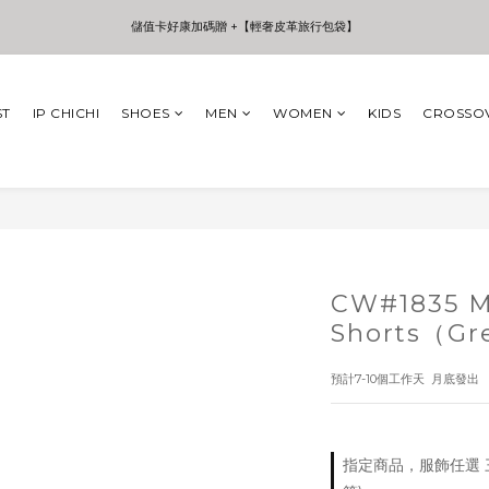
3
6
4
4
5
7
7
3
儲值卡好康加碼贈 +【輕奢皮革旅行包袋】
儲值卡好康加碼贈 +【輕奢皮革旅行包袋】
2
5
3
3
4
6
6
2
1
4
2
2
3
5
5
1
0
3
1
1
2
4
4
0
:
:
:
年中夏日折扣 至高享受75折 | Only 7 Days
日
時
分
秒
2
0
0
1
3
3
ST
IP CHICHI
SHOES
MEN
WOMEN
KIDS
CROSSO
1
0
2
2
0
1
1
儲值卡好康加碼贈 +【輕奢皮革旅行包袋】
0
0
CW#1835 M
Shorts（Gr
預計7-10個工作天  月底發出
指定商品，服飾任選 三