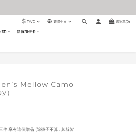
$
TWD
繁體中文
購物車(0)
VER
儲值加倍卡 +
立即購買
en’s Mellow Camo
ey）
件 享有這個贈品 (除襪子不算 . 其餘皆