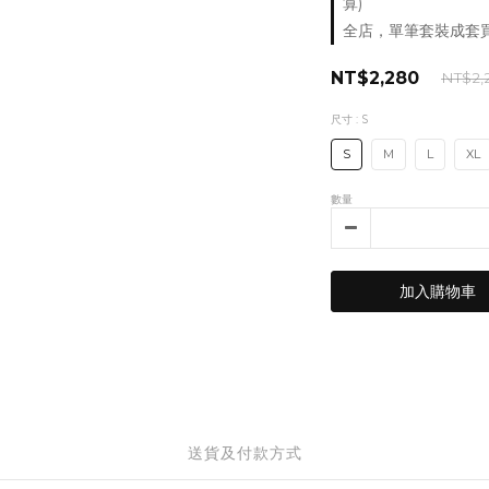
算)
全店，單筆套裝成套買｜加贈
NT$2,280
NT$2,
尺寸
: S
S
M
L
XL
數量
加入購物車
送貨及付款方式