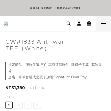
5
5
6
9
9
4
4
5
8
8
9
儲值卡好康加碼贈 +【輕奢皮革旅行包袋】
儲值卡好康加碼贈 +【輕奢皮革旅行包袋】
3
3
4
7
7
8
2
2
3
6
6
7
9
1
1
2
9
5
5
6
年中夏日折扣 至高享受75折 | Only 7 Days
8
0
0
1
8
4
4
5
:
:
:
7
日
時
分
秒
0
7
3
3
4
6
6
2
2
3
5
5
1
1
2
CW#1833 Anti-war
儲值卡好康加碼贈 +【輕奢皮革旅行包袋】
4
4
0
0
1
3
TEE（White）
3
0
2
2
1
1
0
0
指定商品，服飾任選 三件 享有這個贈品 (除襪子不算 . 其餘皆
算)
全店，單筆套裝成套買｜加贈Signature Oval Tray
NT$1,380
NT$1,380
尺寸
: S
S
M
L
XL