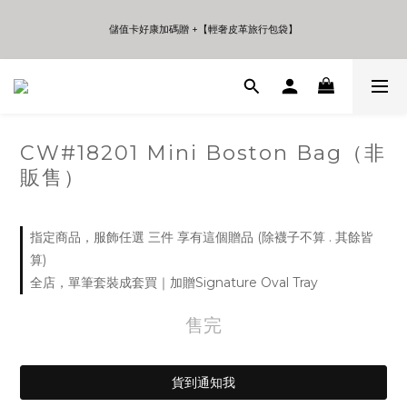
5
7
5
5
8
6
4
6
4
4
7
5
儲值卡好康加碼贈 +【輕奢皮革旅行包袋】
儲值卡好康加碼贈 +【輕奢皮革旅行包袋】
3
5
3
3
6
9
4
2
4
2
2
5
8
3
9
1
3
1
1
4
7
2
年中夏日折扣 至高享受75折 | Only 7 Days
8
0
2
0
0
3
6
1
:
:
:
日
時
分
秒
7
1
2
5
0
6
0
1
4
5
0
3
CW#18201 Mini Boston Bag（非
儲值卡好康加碼贈 +【輕奢皮革旅行包袋】
4
2
販售）
3
1
2
0
1
0
指定商品，服飾任選 三件 享有這個贈品 (除襪子不算 . 其餘皆
算)
全店，單筆套裝成套買｜加贈Signature Oval Tray
售完
貨到通知我