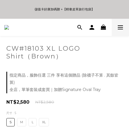
5
5
5
9
8
5
4
4
4
8
7
4
儲值卡好康加碼贈 +【輕奢皮革旅行包袋】
儲值卡好康加碼贈 +【輕奢皮革旅行包袋】
3
3
3
7
6
3
2
2
2
9
6
5
2
1
1
1
8
5
4
1
9
年中夏日折扣 至高享受75折 | Only 7 Days
0
0
0
7
4
3
0
8
:
:
:
日
時
分
秒
6
3
2
7
5
2
1
6
4
1
0
5
CW#18103 XL LOGO
儲值卡好康加碼贈 +【輕奢皮革旅行包袋】
3
0
4
Shirt（Brown）
2
3
1
2
0
1
0
指定商品，服飾任選 三件 享有這個贈品 (除襪子不算 . 其餘皆
算)
全店，單筆套裝成套買｜加贈Signature Oval Tray
NT$2,580
NT$2,580
尺寸
: S
S
M
L
XL